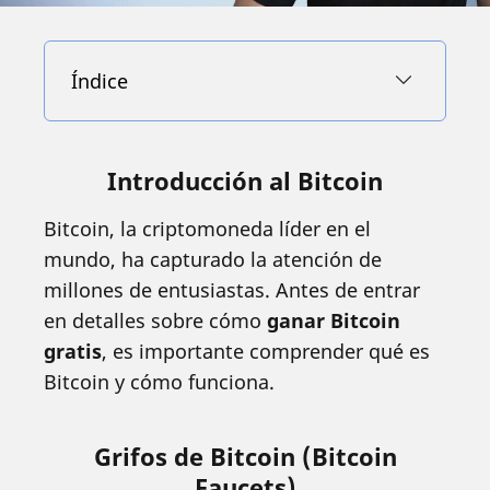
Índice
Introducción al Bitcoin
Bitcoin, la criptomoneda líder en el
mundo, ha capturado la atención de
millones de entusiastas. Antes de entrar
en detalles sobre cómo
ganar Bitcoin
gratis
, es importante comprender qué es
Bitcoin y cómo funciona.
Grifos de Bitcoin (Bitcoin
Faucets)