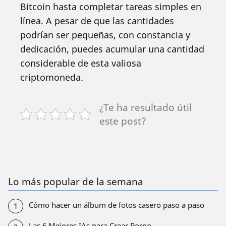
Bitcoin hasta completar tareas simples en
línea. A pesar de que las cantidades
podrían ser pequeñas, con constancia y
dedicación, puedes acumular una cantidad
considerable de esta valiosa
criptomoneda.
¿Te ha resultado útil
este post?
Lo más popular de la semana
Cómo hacer un álbum de fotos casero paso a paso
Las 6 Mejores IAs para Crear Porno