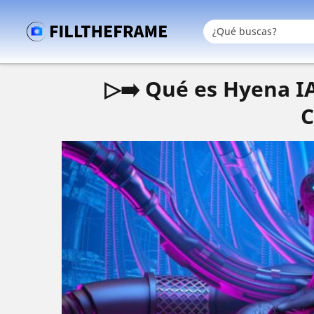
▷➡️ Qué es Hyena IA
C