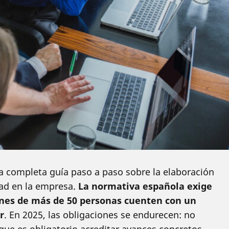
a completa guía paso a paso sobre la elaboración
ad en la empresa.
La normativa española exige
ones de más de 50 personas cuenten con un
r
. En 2025, las obligaciones se endurecen: no